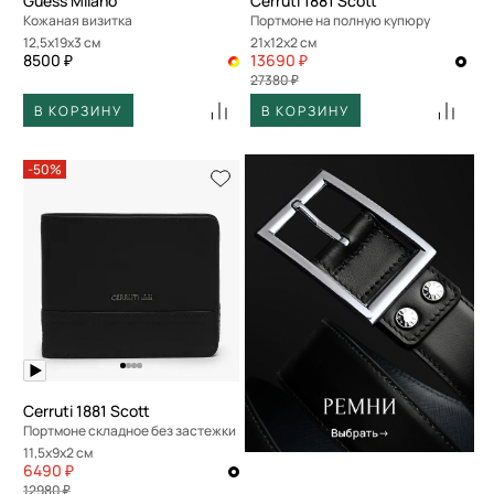
Guess Milano
Cerruti 1881 Scott
Кожаная визитка
Портмоне на полную купюру
12,5x19x3 см
21x12x2 см
8500 ₽
13690 ₽
27380 ₽
В КОРЗИНУ
В КОРЗИНУ
-50%
Cerruti 1881 Scott
Портмоне складное без застежки
11,5x9x2 см
6490 ₽
12980 ₽