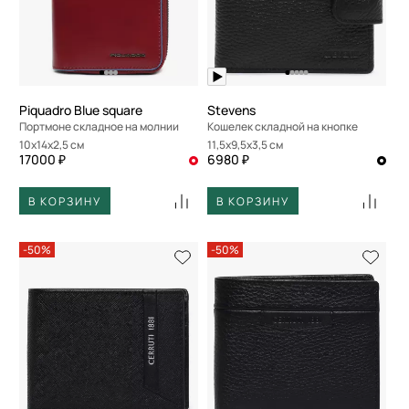
Piquadro Blue square
Stevens
Портмоне складное на молнии
Кошелек складной на кнопке
10x14x2,5 см
11,5x9,5x3,5 см
17000 ₽
6980 ₽
В КОРЗИНУ
В КОРЗИНУ
-50%
-50%