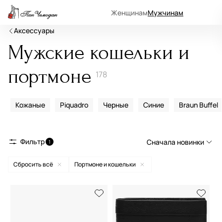
Женщинам
Мужчинам
Аксессуары
Мужские кошельки и
портмоне
178
Кожаные
Piquadro
Черные
Синие
Braun Buffel
Фильтр
Сначала новинки
1
Сбросить всё
Портмоне и кошельки
Сначала новинки
Сначала популярные
По возрастанию цены
По убыванию цены