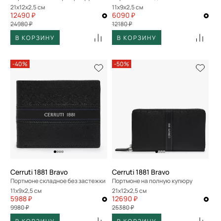
21x12x2,5 см
11x9x2,5 см
12490 ₽
6090 ₽
24980 ₽
12180 ₽
В КОРЗИНУ
В КОРЗИНУ
-40%
-50%
Cerruti 1881 Bravo
Cerruti 1881 Bravo
Портмоне складное без застежки
Портмоне на полную купюру
11x9x2,5 см
21x12x2,5 см
5988 ₽
12690 ₽
9980 ₽
25380 ₽