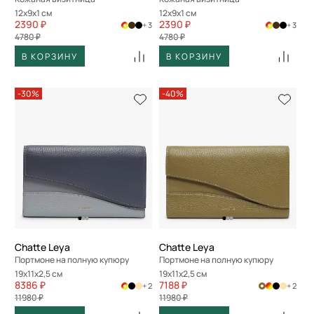
12x9x1 см
12x9x1 см
2390 ₽
2390 ₽
+ 3
+ 3
4780 ₽
4780 ₽
В КОРЗИНУ
В КОРЗИНУ
-30%
-40%
Chatte Leya
Chatte Leya
Портмоне на полную купюру
Портмоне на полную купюру
19x11x2,5 см
19x11x2,5 см
8386 ₽
7188 ₽
+ 2
+ 2
11980 ₽
11980 ₽