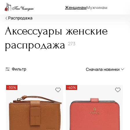
Женщинам
Мужчинам
Распродажа
Аксессуары женские
распродажа
273
Фильтр
Сначала новинки
Сначала новинки
-30%
-40%
Сначала популярные
По возрастанию цены
По убыванию цены
По размеру скидки