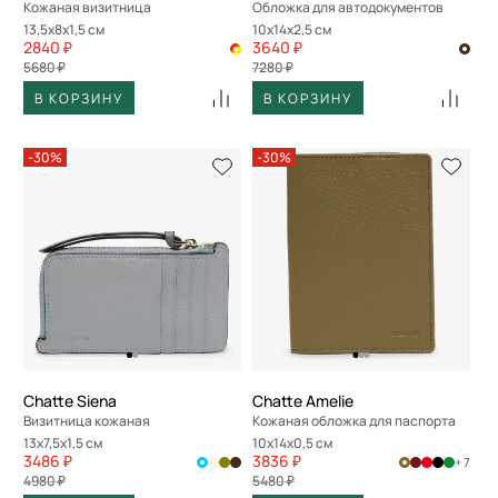
Кожаная визитница
Обложка для автодокументов
13,5x8x1,5 см
10x14x2,5 см
2840 ₽
3640 ₽
5680 ₽
7280 ₽
В КОРЗИНУ
В КОРЗИНУ
-30%
-30%
Chatte Siena
Chatte Amelie
Визитница кожаная
Кожаная обложка для паспорта
13x7,5x1,5 см
10x14x0,5 см
3486 ₽
3836 ₽
+ 7
4980 ₽
5480 ₽