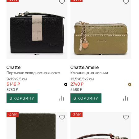
Chatte
Chatte Amelie
Портмоне складное на кнопке
Ключница на молнии
9x12x2,5 см
12,5x6,5x2 см
6146 ₽
2740 ₽
8780 ₽
5480 ₽
В КОРЗИНУ
В КОРЗИНУ
-40%
-30%