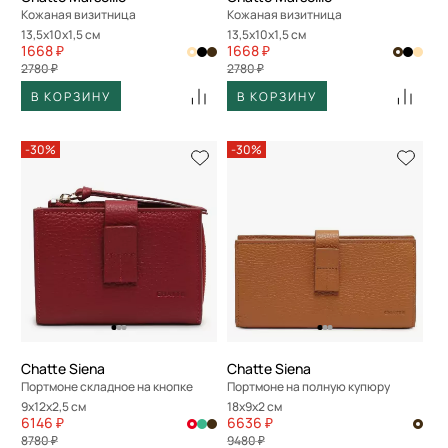
Кожаная визитница
Кожаная визитница
13,5x10x1,5 см
13,5x10x1,5 см
1668 ₽
1668 ₽
2780 ₽
2780 ₽
В КОРЗИНУ
В КОРЗИНУ
-30%
-30%
Chatte Siena
Chatte Siena
Портмоне складное на кнопке
Портмоне на полную купюру
9x12x2,5 см
18x9x2 см
6146 ₽
6636 ₽
8780 ₽
9480 ₽