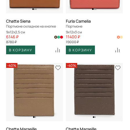
По скорости доставки
Chatte Siena
Furla Camelia
Портмоне складное на кнопке
Портмоне
9x12x2,5 см
9x12x3 см
6146 ₽
11400 ₽
8780 ₽
19000 ₽
В КОРЗИНУ
В КОРЗИНУ
-40%
-40%
Chatte Marseille
Chatte Marseille