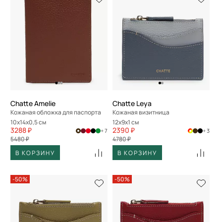
Chatte Amelie
Chatte Leya
Кожаная обложка для паспорта
Кожаная визитница
10x14x0,5 см
12x9x1 см
3288 ₽
2390 ₽
+ 7
+ 3
5480 ₽
4780 ₽
В КОРЗИНУ
В КОРЗИНУ
-50%
-50%