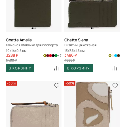
Chatte Amelie
Chatte Siena
Кожаная обложка для паспорта
Визитница кожаная
10x14x0,5 см
13x7,5x1,5 см
3288 ₽
3486 ₽
+ 7
5480 ₽
4980 ₽
В КОРЗИНУ
В КОРЗИНУ
-30%
-50%