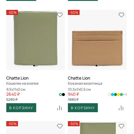
-50%
-50%
Chatte Lion
Chatte Lion
Кошелек на кнопке
Кожаная визитница
9,5x11x2 см
10,5x7x0,5 см
2640 ₽
940 ₽
+ 1
5280 ₽
1880 ₽
В КОРЗИНУ
В КОРЗИНУ
-50%
-50%