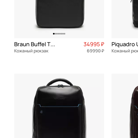
Braun Buffel Theo
34995 ₽
Piquadro 
Кожаный рюкзак
69990 ₽
Кожаный рю
натуральная кожа
Частями 8 749 ₽ × 4
натуральна
31x41x15 см
30x44x16 см
В КОРЗИНУ
В К