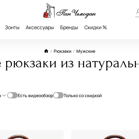
Зонты
Аксессуары
Бренды
Скидки %
/
Рюкзаки
/
Мужские
 рюкзаки из натураль
а
Есть видеообзор
Только со скидкой
От
До
 (более 40 см)
—
(от 30 до 40 см)
е (от 20 до 30 см)