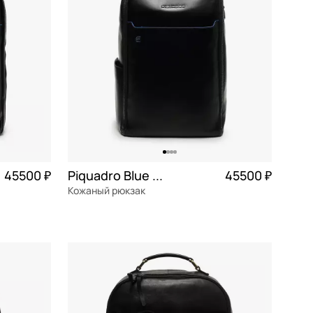
45500 ₽
Piquadro Blue square
45500 ₽
Кожаный рюкзак
1 375 ₽ × 4
натуральная кожа
Частями 11 375 ₽ × 4
30x42x13 см
В КОРЗИНУ