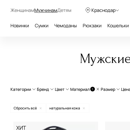
Женщинам
Мужчинам
Детям
Краснодар
Новинки
Сумки
Чемоданы
Рюкзаки
Кошельки
Мужские
Категории
Бренд
Цвет
Материал
Размер
Цен
1
Городские рюкзаки
натуральная кожа
Большие
Сбросить всё
натуральная кожа
Деловые рюкзаки
текстиль
Средние 
American Tourister
бежевый
ХИТ
Молодежные рюкзаки
экокожа
Маленьки