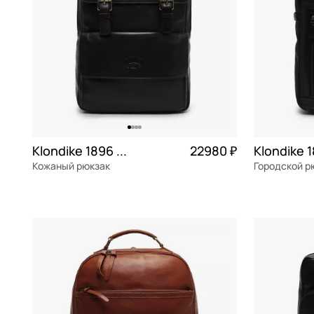
Klondike 1896 Urban
22980 ₽
Кожаный рюкзак
Городской р
натуральная кожа
Частями 5 745 ₽ × 4
натуральна
31x41x11 см
30x39x11 см
В КОРЗИНУ
В К