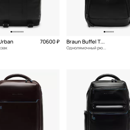
Urban
70600 ₽
Braun Buffel Tobi
кзак
Однолямочный рюкзак
я кожа
натуральная кожа
Частями 
22x30x8 см
ОРЗИНУ
В КОРЗИНУ