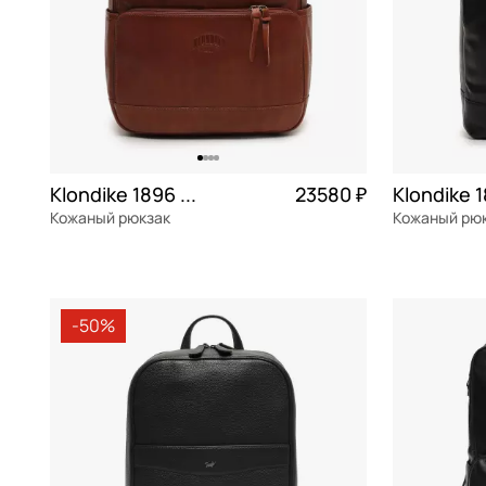
Klondike 1896 Urban
23580 ₽
Кожаный рюкзак
Кожаный рю
натуральная кожа
Частями 5 895 ₽ × 4
натуральна
32x38x13 см
31x39x11 см
-50%
В КОРЗИНУ
В К