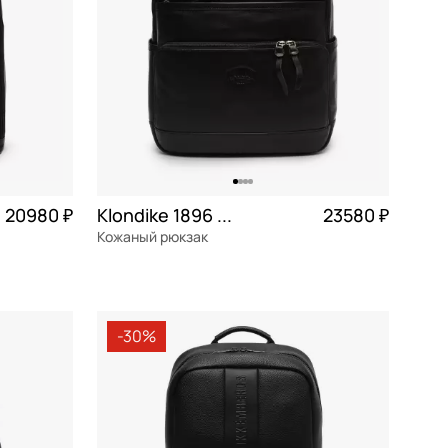
20980 ₽
Klondike 1896 Urban
23580 ₽
Кожаный рюкзак
5 245 ₽ × 4
натуральная кожа
Частями 5 895 ₽ × 4
32x38x13 см
-30%
В КОРЗИНУ