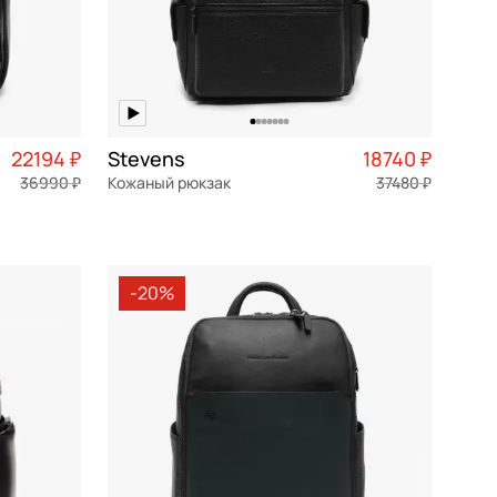
22194 ₽
Stevens
18740 ₽
36990 ₽
Кожаный рюкзак
37480 ₽
5 549 ₽ × 4
натуральная кожа
Частями 4 685 ₽ × 4
36x41x20 см
-20%
В КОРЗИНУ