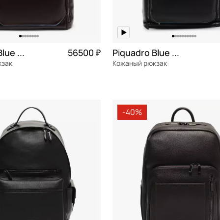
Piquadro Blue square
56500 ₽
Piquadro Blue square
кзак
Кожаный рюкзак
я кожа
натуральная кожа
34x47x16 см
-40%
ОРЗИНУ
В КОРЗИНУ