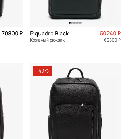
70800 ₽
Piquadro Black square
50240 ₽
Кожаный рюкзак
62800 ₽
натуральная кожа
29x37x13 см
-40%
В КОРЗИНУ