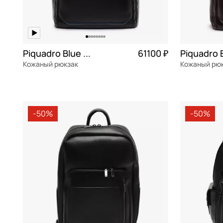
Piquadro Blue square
61100 ₽
Кожаный рюкзак
Кожаный рю
натуральная кожа
натуральна
31x47x17 см
30x44x15 см
-50%
-50%
В КОРЗИНУ
В К