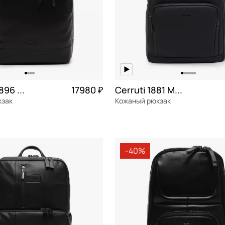
Klondike 1896 Urban
17980 ₽
Cerruti 1881 Maddox
кзак
Кожаный рюкзак
я кожа
Частями 4 495 ₽ × 4
натуральная кожа
Частями 
30x37x13 см
-40%
ОРЗИНУ
В КОРЗИНУ