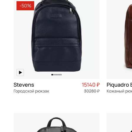
-50%
Aurelli
белый
Рюкзаки для ноутбука
Recyclex
Bikkembergs
бордовый
Рюкзаки-трансформеры
замша
Braccialini
бронзовый
Туристические рюкзаки
Braun Buffel
голубой
Bruno Rossi
желтый
Bugatti
зеленый
Cerruti 1881
коричневый
Chatte
кремовый
Stevens
15140 ₽
Городской рюкзак
30280 ₽
Кожаный рю
Curanni
мульти
натуральная кожа
Частями 3 785 ₽ × 4
натуральна
Dr. Koffer
оливковый
30x41x19 см
31x47x17 см
Eberhart
розовый
Echolac
серый
В КОРЗИНУ
В К