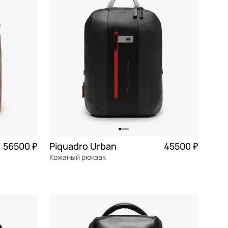
По убыванию цены
По размеру скидки
По скорости доставки
56500 ₽
Piquadro Urban
45500 ₽
Кожаный рюкзак
натуральная кожа
Частями 11 375 ₽ × 4
28,5x41x8 см
В КОРЗИНУ