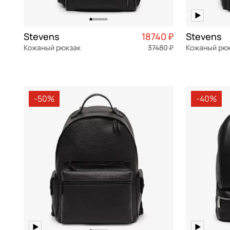
Stevens
18740 ₽
Stevens
Кожаный рюкзак
37480 ₽
Кожаный рю
натуральная кожа
Частями 4 685 ₽ × 4
натуральна
32x43x17 см
36x41x20 см
-50%
-40%
В КОРЗИНУ
В К