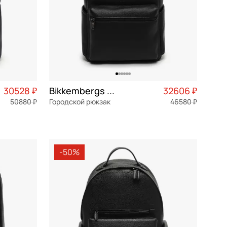
30528 ₽
Bikkembergs Arlo
32606 ₽
50880 ₽
Городской рюкзак
46580 ₽
7 632 ₽ × 4
натуральная кожа
Частями 8 152 ₽ × 4
33x40x15,5 см
-50%
В КОРЗИНУ