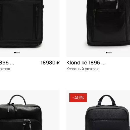
Klondike 1896 Urban
18980 ₽
Klondike 1896 Urban
юкзак
Кожаный рюкзак
я кожа
Частями 4 745 ₽ × 4
натуральная кожа
Частями 
29,5x39x13 см
-40%
ОРЗИНУ
В КОРЗИНУ