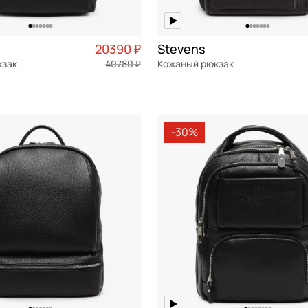
20390 ₽
Stevens
кзак
40780 ₽
Кожаный рюкзак
я кожа
Частями 5 098 ₽ × 4
натуральная кожа
Частями 
32x43x17 см
-30%
ОРЗИНУ
В КОРЗИНУ