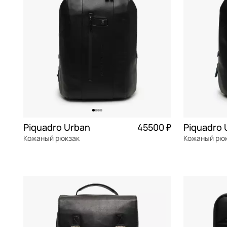
Guess
синий
Henry Backer
сиреневый
Klondike 1896
темно-серый
Mayrhoff
фиолетовый
Picard
черный
Piquadro
Samsonite
Piquadro Urban
45500 ₽
Piquadro 
Кожаный рюкзак
Sara Burglar
Кожаный рю
Stevens
натуральная кожа
Частями 11 375 ₽ × 4
натуральна
28,5x41x8 см
28,5x41x8 с
Torber
Wenger
В КОРЗИНУ
В К