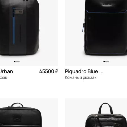
Urban
45500 ₽
Piquadro Blue square
кзак
Кожаный рюкзак
я кожа
Частями 11 375 ₽ × 4
натуральная кожа
Частями 1
м
28x37x9 см
ОРЗИНУ
В КОРЗИНУ