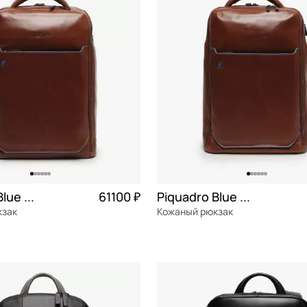
СБРОСИТЬ
ПРИМЕНИТЬ
Piquadro Blue square
61100 ₽
Piquadro Blue square
кзак
Кожаный рюкзак
я кожа
натуральная кожа
30x44x15 см
ОРЗИНУ
В КОРЗИНУ