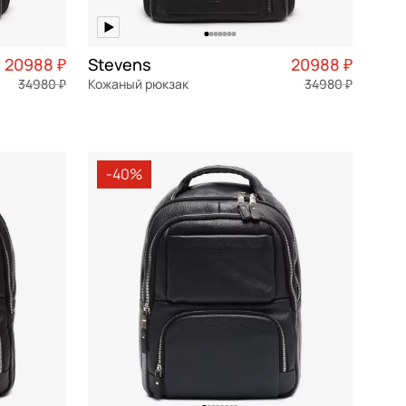
20988 ₽
Stevens
20988 ₽
34980 ₽
Кожаный рюкзак
34980 ₽
5 247 ₽ × 4
натуральная кожа
Частями 5 247 ₽ × 4
32x43x17 см
-40%
В КОРЗИНУ