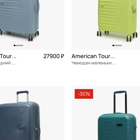
American Tourister Fastforward
27900 ₽
American Tourister Fastforward
Чемодан средний M из полипропилена
Чемодан маленький S из полипропилена
ен
Частями 6 975 ₽ × 4
полипропилен
Частями 
м
40x56x20 см
-30%
ОРЗИНУ
В КОРЗИНУ