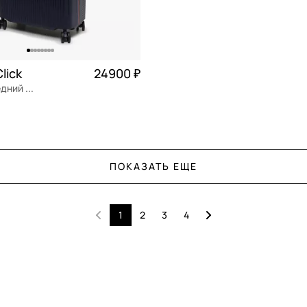
lick
24900 ₽
Чемодан средний M из полипропилена
ен
Частями 6 225 ₽ × 4
ПОКАЗАТЬ ЕЩЕ
ОРЗИНУ
1
2
3
4