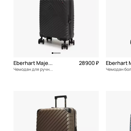
Eberhart Majestic 2.0
28900 ₽
Чемодан для ручной клади из полипропилена
полипропилен
Частями 7 225 ₽ × 4
полипропил
37x55x20 см
45x70x25 см
В КОРЗИНУ
В К