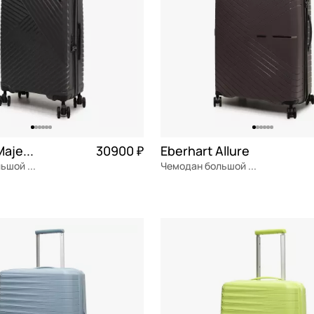
Eberhart Majestic 2.0
30900 ₽
Eberhart Allure
Чемодан большой L из полипропилена
Чемодан большой L из полипропилена с кодовым замком
ен
Частями 7 725 ₽ × 4
полипропилен
Частями 
50x78x31 см
ОРЗИНУ
В КОРЗИНУ