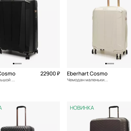
 Cosmo
22900 ₽
Eberhart Cosmo
Чемодан большой L из полипропилена
Чемодан маленький S из полипропилена
ен
Частями 5 725 ₽ × 4
полипропилен
Частями 
38.5x54x22.5 см
А
НОВИНКА
ОРЗИНУ
В КОРЗИНУ