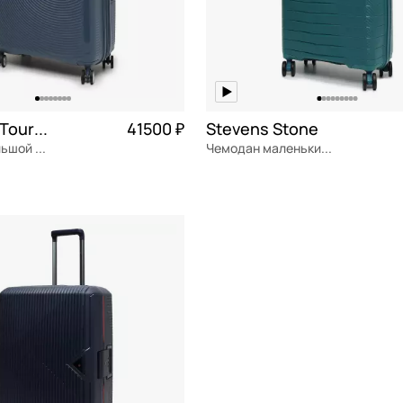
American Tourister Soundbox
41500 ₽
Stevens Stone
Чемодан большой L из полипропилена
Чемодан маленький S из полипропилена
ен
Частями 10 375 ₽ × 4
полипропилен
Частями 
 см
40x56x20 см
ОРЗИНУ
В КОРЗИНУ