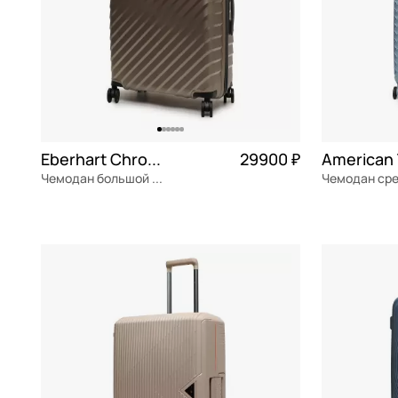
Eberhart Chronos
29900 ₽
Чемодан большой L из полипропилена
полипропилен
Частями 7 475 ₽ × 4
полипропил
51x77x30 см
46x68x26 с
В КОРЗИНУ
В К