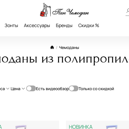
Зонты
Аксессуары
Бренды
Скидки %
/
Чемоданы
оданы из полипропил
еса
Цена
Есть видеообзор
Только со скидкой
От
До
е (70-79 см)
4-Колеса
—
чением объема
А
НОВИНКА
кладь