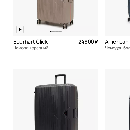
Eberhart Click
24900 ₽
Чемодан средний M из полипропилена
полипропилен
Частями 6 225 ₽ × 4
полипропил
46x67x27 см
51.5x77x29.5
В КОРЗИНУ
В К