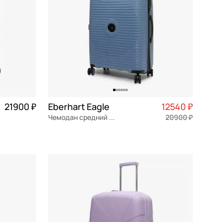
21900 ₽
Eberhart Eagle
12540 ₽
Чемодан средний M из полипропилена
20900 ₽
5 475 ₽ × 4
полипропилен
Частями 3 135 ₽ × 4
46x68x26 см
В КОРЗИНУ