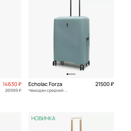
По убыванию цены
По размеру скидки
По скорости доставки
14630 ₽
Echolac Forza
21500 ₽
20900 ₽
Чемодан средний M из полипропилена
3 658 ₽ × 4
полипропилен
Частями 5 375 ₽ × 4
47.5x64.5x27 см
НОВИНКА
В КОРЗИНУ