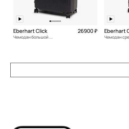
Eberhart Click
26900 ₽
Eberhart C
Чемодан большой L из полипропилена
полипропилен
Частями 6 725 ₽ × 4
полипропил
54x77x32 см
46x67x27 см
В КОРЗИНУ
В К