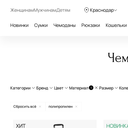
Женщинам
Мужчинам
Детям
Краснодар
Новинки
Сумки
Чемоданы
Рюкзаки
Кошельки
Чем
Категории
Бренд
Цвет
Материал
Размер
Кол
1
Бьюти-кейсы
полипропилен
L больши
Сбросить всё
полипропилен
Легкие чемоданы
натуральная кожа
с увели
American Tourister
бежевый
ХИТ
НОВИНК
Чемоданы на колесах
Curv®
ручная 