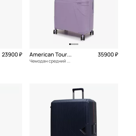
23900 ₽
American Tourister Starvibe
35900 ₽
Чемодан средний M из полипропилена
5 975 ₽ × 4
полипропилен
Частями 8 975 ₽ × 4
46x67x27 см
В КОРЗИНУ