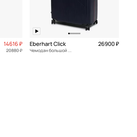
14616 ₽
Eberhart Click
26900 ₽
20880 ₽
Чемодан большой L из полипропилена
3 654 ₽ × 4
полипропилен
Частями 6 725 ₽ × 4
54x77x32 см
В КОРЗИНУ