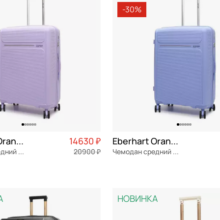
-30%
ие (60-69 см)
СБРОСИТЬ
ПРИМЕНИТЬ
 большие (от 80 см)
кие (до 60 см)
еда
Eberhart Orange by Eberhart Weekend
14630 ₽
Eberhart Orange by Eberhart Weekend
Чемодан средний M из полипропилена
20900 ₽
Чемодан средний M из полипропилена
ен
Частями 3 658 ₽ × 4
полипропилен
Частями 
47x67x26 см
А
НОВИНКА
ОРЗИНУ
В КОРЗИНУ