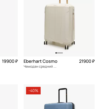
19900 ₽
Eberhart Cosmo
21900 ₽
Чемодан средний M из полипропилена
4 975 ₽ × 4
полипропилен
Частями 5 475 ₽ × 4
44x65.5x28 см
-40%
В КОРЗИНУ