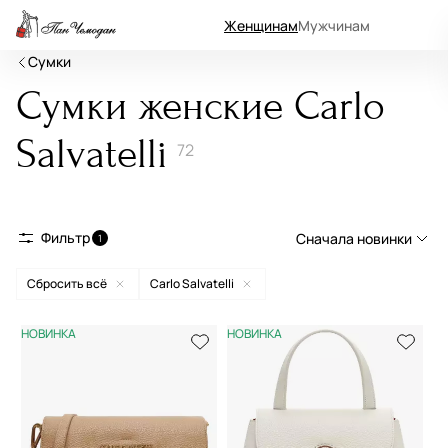
Женщинам
Мужчинам
Сумки
Сумки женские Carlo
Salvatelli
72
Фильтр
Сначала новинки
1
Сбросить всё
Carlo Salvatelli
Сначала новинки
Сначала популярные
НОВИНКА
НОВИНКА
По возрастанию цены
По убыванию цены
По размеру скидки