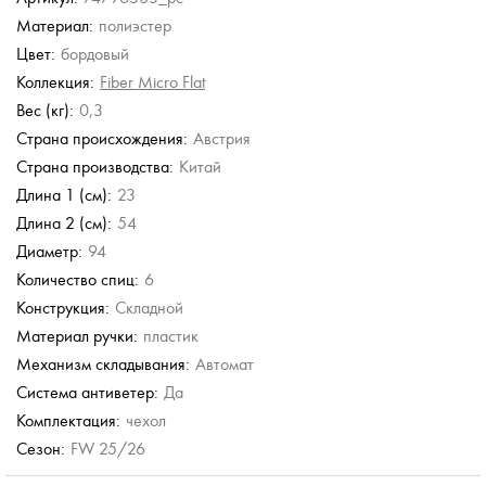
Материал:
полиэстер
Doppler
Doppler
Цвет:
бордовый
ыре
Зонт в клетку
Зонт в три сложения
Коллекция:
Fiber Micro Flat
.
6 500 руб.
5 000 руб.
Вес (кг):
0,3
Страна происхождения:
Австрия
Страна производства:
Китай
Длина 1 (см):
23
Длина 2 (см):
54
Диаметр:
94
Количество спиц:
6
Конструкция:
Складной
Материал ручки:
пластик
Механизм складывания:
Автомат
Система антиветер:
Да
Комплектация:
чехол
Сезон:
FW 25/26