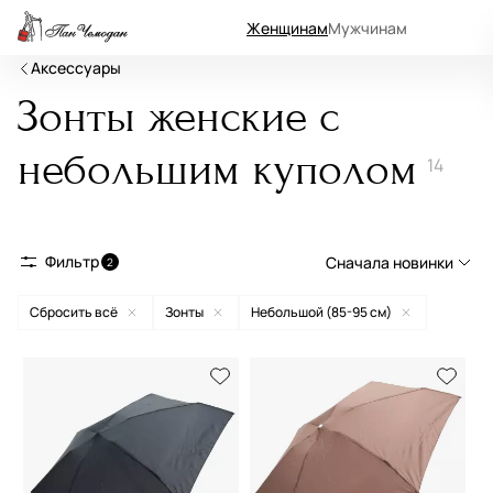
Женщинам
Мужчинам
Аксессуары
Зонты женские с
небольшим куполом
14
Фильтр
Сначала новинки
2
Сбросить всё
Зонты
Небольшой (85-95 см)
Сначала новинки
Сначала популярные
По возрастанию цены
По убыванию цены
По размеру скидки