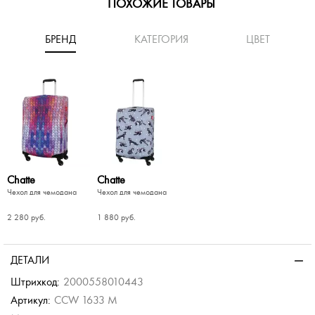
ПОХОЖИЕ ТОВАРЫ
БРЕНД
КАТЕГОРИЯ
ЦВЕТ
Chatte
Chatte
Чехол для чемодана
Чехол для чемодана
2 280 руб.
1 880 руб.
-30%
 чемодана
ДЕТАЛИ
.
Штрихкод:
2000558010443
.
Артикул:
CCW 1633 M