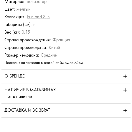
Материал:
полиэстер
Stevens
Chatte
Chatte
Цвет:
желтый
Чехол для чемодана
Чехол для чемодана
Чехол для чемодана
Коллекция:
Fun and Sun
1 880 руб.
2 280 руб.
1 880 руб.
Габариты (см):
m
Вес (кг):
0,15
Страна происхождения:
Франция
Страна производства:
Китай
Размер чемодана:
Средний
Подходит на чемодан высотой от 55см до 75см.
О БРЕНДЕ
НАЛИЧИЕ В МАГАЗИНАХ
Нет в наличии
ДОСТАВКА И ВОЗВРАТ