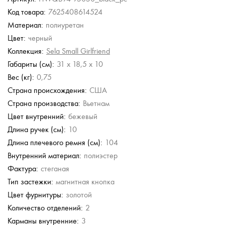
Код товара:
7625408614524
Gironacci
Gironacci
Furla
Furla
Материал:
полиуретан
вумя
Сумка-сэтчел
Сумка-сэтчел
Кожаная сумка
Кожаная сумка
Цвет:
черный
59 380 руб.
59 380 руб.
35 000 руб.
35 000 руб.
Коллекция:
Sela Small Girlfriend
б.
50 000 руб.
50 000 руб.
Габариты (см):
31 x 18,5 x 10
Вес (кг):
0,75
Страна происхождения:
США
Страна производства:
Вьетнам
Цвет внутренний:
бежевый
Длина ручек (см):
10
Длина плечевого ремня (см):
104
Внутренний материал:
полиэстер
Фактура:
стеганая
Тип застежки:
магнитная кнопка
Цвет фурнитуры:
золотой
Количество отделений:
2
Карманы внутренние:
3