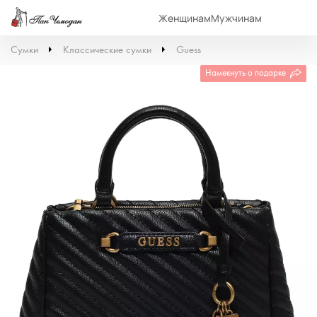
Женщинам
Мужчинам
Сумки
Классические сумки
Guess
Намекнуть о подарке