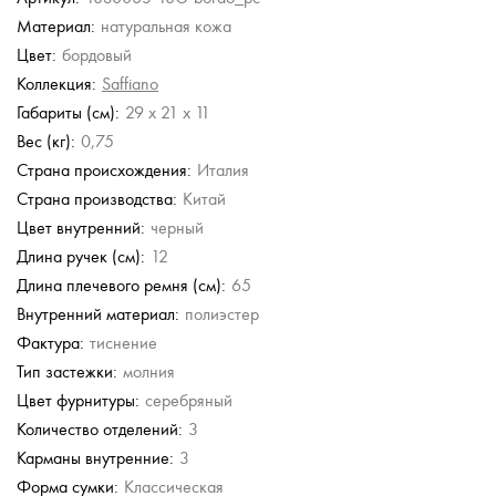
Материал:
натуральная кожа
Gironacci
Marina
Gilda Tonelli
Marina
Цвет:
бордовый
Creazioni
Creazioni
Сумка-сэтчел
Кожаная сумка
Коллекция:
Кожаная сумка с
Saffiano
Кожаная сумка с
ручками-цепочками
ручками-цепочками
59 380 руб.
7 495 руб.
Габариты (см):
29 x 21 x 11
13 190 руб.
12 490 руб.
29 980 руб.
26 380 руб.
24 980 руб.
Вес (кг):
0,75
Страна происхождения:
Италия
Страна производства:
Китай
Цвет внутренний:
черный
Длина ручек (см):
12
Длина плечевого ремня (см):
65
Внутренний материал:
полиэстер
Фактура:
тиснение
Тип застежки:
молния
Цвет фурнитуры:
серебряный
Количество отделений:
3
Карманы внутренние:
3
Форма сумки:
Классическая