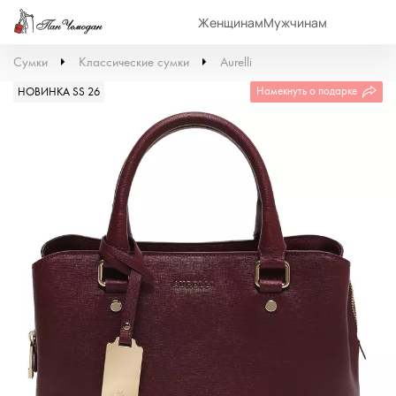
Женщинам
Мужчинам
Сумки
Классические сумки
Aurelli
Намекнуть о подарке
НОВИНКА SS 26